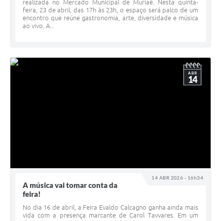
realizada no Mercado Municipal de Muriaé. Nesta quinta-
feira, 23 de abril, das 17h às 23h, o espaço será palco de um
encontro que reúne gastronomia, arte, diversidade e música
ao vivo. A...
ABR
14
14 ABR 2026 - 16h34
A música vai tomar conta da
feira!
No dia 16 de abril, a Feira Evaldo Calcagno ganha ainda mais
vida com a presença marcante de Carol Tavvares. Em um