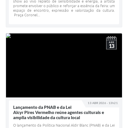
show ao vivo repleto de sensibilidade e energia, a artista
promete envolver o público e reforçar a essência da feira: um
espaço de encontro, expressão e valorização da cultura.
Praça Coronel...
ABR
13
13 ABR 2026 - 13h21
Lançamento da PNAB e da Lei
Alcyr Pires Vermelho reúne agentes culturais e
amplia visibilidade da cultura local
O lançamento da Política Nacional Aldir Blanc (PNAB) e da Lei