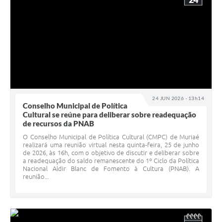
24 JUN 2026 - 13h14
Conselho Municipal de Política
Cultural se reúne para deliberar sobre readequação
de recursos da PNAB
O Conselho Municipal de Política Cultural (CMPC) de Muriaé
realizará uma reunião virtual nesta quinta-feira, 25 de junho
de 2026, às 16h, com o objetivo de discutir e deliberar sobre
a readequação do saldo remanescente do 1º Ciclo da Política
Nacional Aldir Blanc de Fomento à Cultura (PNAB). A
reunião...