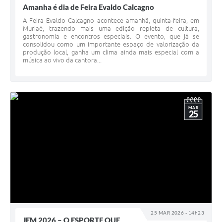
Amanha é dia de Feira Evaldo Calcagno
A Feira Evaldo Calcagno acontece amanhã, quinta-feira, em
Muriaé, trazendo mais uma edição repleta de cultura,
gastronomia e encontros especiais. O evento, que já se
consolidou como um importante espaço de valorização da
produção local, ganha um clima ainda mais especial com a
música ao vivo da cantora...
MAR
25
25 MAR 2026 - 14h23
JEM 2026 – O ESPORTE QUE