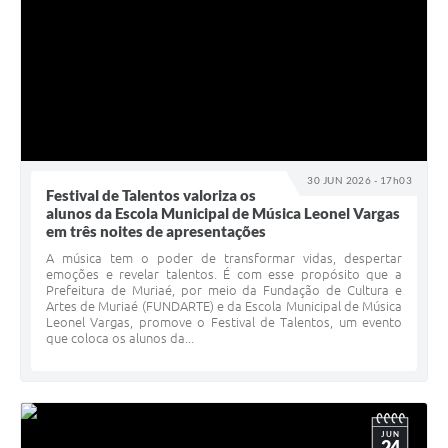
30 JUN 2026 - 17h03
Festival de Talentos valoriza os
alunos da Escola Municipal de Música Leonel Vargas
em três noites de apresentações
A música tem o poder de transformar vidas, despertar
emoções e revelar talentos. É com esse propósito que a
Prefeitura de Muriaé, por meio da Fundação de Cultura e
Artes de Muriaé (FUNDARTE) e da Escola Municipal de Música
Leonel Vargas, promove o Festival de Talentos, um evento
que coloca os alunos da...
JUN
24