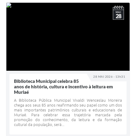
MAI
28
28 MAI 2026 - 13h31
Biblioteca Municipal celebra 85
anos de história, cultura e incentivo à leitura em
Muriaé
A Biblioteca Pública Municipal Vivaldi Wenceslau Moreira
chega aos seus 85 anos reafirmando seu papel como um dos
mais importantes patrimônios culturais e educacionais de
Muriaé. Para celebrar essa trajetória marcada pela
promoção do conhecimento, da leitura e da formação
cultural da população, será...