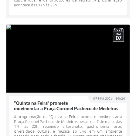
cultura local e os produtores da região. A programação
acontece das 17h às 23h...
MAI
07
07 MAI 2026 - 14h20
“Quinta na Feira” promete
movimentar a Praça Coronel Pacheco de Medeiros
A programação da “Quinta na Feira” promete movimentar a
Praça Coronel Pacheco de Medeiros neste dia 7 de maio, das
17h às 22h, reunindo artesanato, gastronomia, arte,
diversidade cultural e música ao vivo em um ambiente