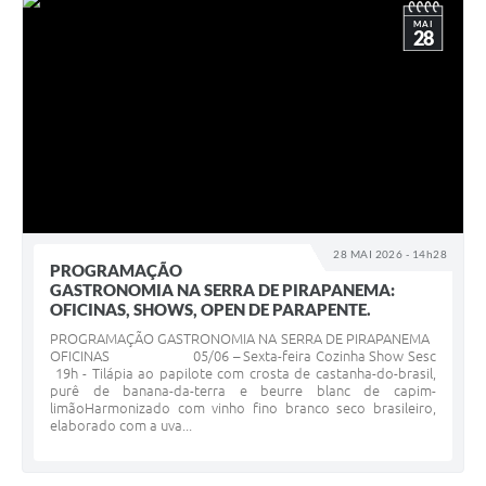
MAI
28
28 MAI 2026 - 14h28
PROGRAMAÇÃO
GASTRONOMIA NA SERRA DE PIRAPANEMA:
OFICINAS, SHOWS, OPEN DE PARAPENTE.
PROGRAMAÇÃO GASTRONOMIA NA SERRA DE PIRAPANEMA
OFICINAS 05/06 – Sexta-feira Cozinha Show Sesc
19h - Tilápia ao papilote com crosta de castanha-do-brasil,
purê de banana-da-terra e beurre blanc de capim-
limãoHarmonizado com vinho fino branco seco brasileiro,
elaborado com a uva...