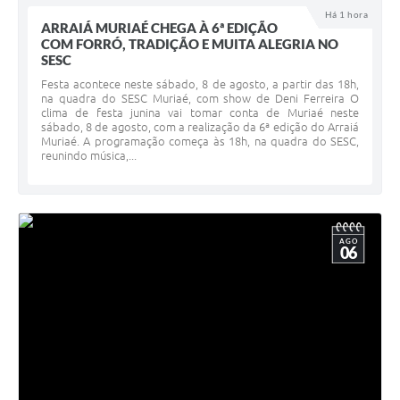
Há 1 hora
ARRAIÁ MURIAÉ CHEGA À 6ª EDIÇÃO
COM FORRÓ, TRADIÇÃO E MUITA ALEGRIA NO
SESC
Festa acontece neste sábado, 8 de agosto, a partir das 18h,
na quadra do SESC Muriaé, com show de Deni Ferreira O
clima de festa junina vai tomar conta de Muriaé neste
sábado, 8 de agosto, com a realização da 6ª edição do Arraiá
Muriaé. A programação começa às 18h, na quadra do SESC,
reunindo música,...
AGO
06