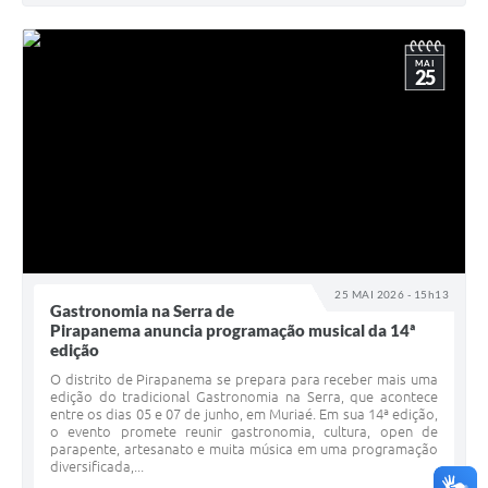
MAI
25
25 MAI 2026 - 15h13
Gastronomia na Serra de
Pirapanema anuncia programação musical da 14ª
edição
O distrito de Pirapanema se prepara para receber mais uma
edição do tradicional Gastronomia na Serra, que acontece
entre os dias 05 e 07 de junho, em Muriaé. Em sua 14ª edição,
o evento promete reunir gastronomia, cultura, open de
parapente, artesanato e muita música em uma programação
diversificada,...