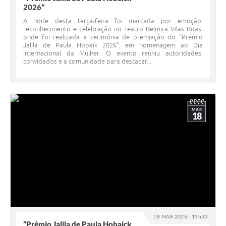
2026”
A noite desta terça-feira foi marcada por emoção,
reconhecimento e celebração no Teatro Belmira Vilas Boas,
onde foi realizada a cerimônia de premiação do “Prêmio
Jalila de Paula Hobaik 2026”, em homenagem ao Dia
Internacional da Mulher. O evento reuniu autoridades,
convidados e a comunidade para destacar...
MAR
18
18 MAR 2026 - 15h33
“Prêmio Jalila de Paula Hobaick