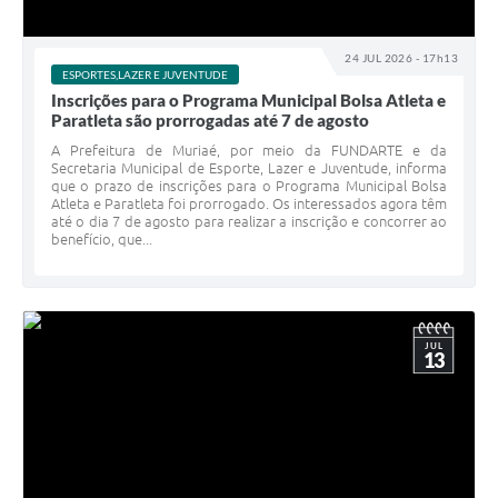
24 JUL 2026 - 17h13
ESPORTES,LAZER E JUVENTUDE
Inscrições para o Programa Municipal Bolsa Atleta e
Paratleta são prorrogadas até 7 de agosto
A Prefeitura de Muriaé, por meio da FUNDARTE e da
Secretaria Municipal de Esporte, Lazer e Juventude, informa
que o prazo de inscrições para o Programa Municipal Bolsa
Atleta e Paratleta foi prorrogado. Os interessados agora têm
até o dia 7 de agosto para realizar a inscrição e concorrer ao
benefício, que...
JUL
13