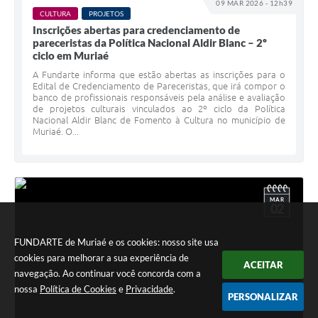
09 MAR 2026 - 12h39
CULTURA
PROJETOS
Inscrições abertas para credenciamento de
pareceristas da Política Nacional Aldir Blanc – 2º
ciclo em Muriaé
A Fundarte informa que estão abertas as inscrições para o
Edital de Credenciamento de Pareceristas, que irá compor o
banco de profissionais responsáveis pela análise e avaliação
de projetos culturais vinculados ao 2º ciclo da Política
Nacional Aldir Blanc de Fomento à Cultura no município de
Muriaé. O...
MAR
02
FUNDARTE de Muriaé e os cookies: nosso site usa
cookies para melhorar a sua experiência de
ACEITAR
navegação. Ao continuar você concorda com a
nossa
Política de Cookies
e
Privacidade
.
PERSONALIZAR