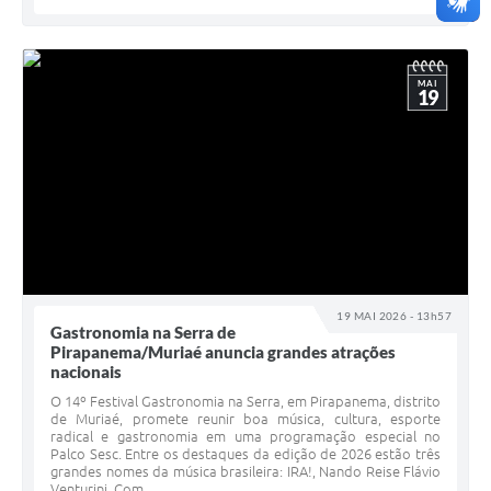
MAI
19
19 MAI 2026 - 13h57
Gastronomia na Serra de
Pirapanema/Muriaé anuncia grandes atrações
nacionais
O 14º Festival Gastronomia na Serra, em Pirapanema, distrito
de Muriaé, promete reunir boa música, cultura, esporte
radical e gastronomia em uma programação especial no
Palco Sesc. Entre os destaques da edição de 2026 estão três
grandes nomes da música brasileira: IRA!, Nando Reise Flávio
Venturini. Com...