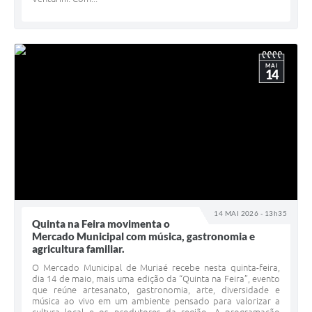
MAI
14
14 MAI 2026 - 13h35
Quinta na Feira movimenta o
Mercado Municipal com música, gastronomia e
agricultura familiar.
O Mercado Municipal de Muriaé recebe nesta quinta-feira,
dia 14 de maio, mais uma edição da “Quinta na Feira”, evento
que reúne artesanato, gastronomia, arte, diversidade e
música ao vivo em um ambiente pensado para valorizar a