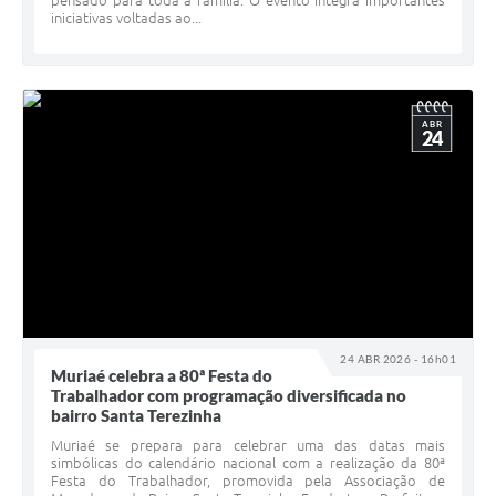
pensado para toda a família. O evento integra importantes
iniciativas voltadas ao...
ABR
24
24 ABR 2026 - 16h01
Muriaé celebra a 80ª Festa do
Trabalhador com programação diversificada no
bairro Santa Terezinha
Muriaé se prepara para celebrar uma das datas mais
simbólicas do calendário nacional com a realização da 80ª
Festa do Trabalhador, promovida pela Associação de