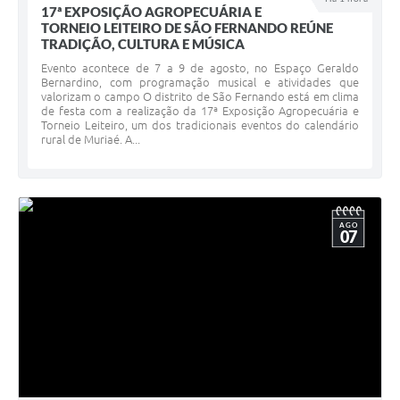
17ª EXPOSIÇÃO AGROPECUÁRIA E
TORNEIO LEITEIRO DE SÃO FERNANDO REÚNE
TRADIÇÃO, CULTURA E MÚSICA
Evento acontece de 7 a 9 de agosto, no Espaço Geraldo
Bernardino, com programação musical e atividades que
valorizam o campo O distrito de São Fernando está em clima
de festa com a realização da 17ª Exposição Agropecuária e
Torneio Leiteiro, um dos tradicionais eventos do calendário
rural de Muriaé. A...
AGO
07