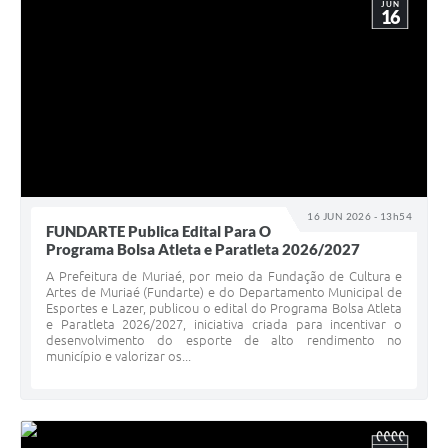
JUN
16
16 JUN 2026 - 13h54
FUNDARTE Publica Edital Para O
Programa Bolsa Atleta e Paratleta 2026/2027
A Prefeitura de Muriaé, por meio da Fundação de Cultura e
Artes de Muriaé (Fundarte) e do Departamento Municipal de
Esportes e Lazer, publicou o edital do Programa Bolsa Atleta
e Paratleta 2026/2027, iniciativa criada para incentivar o
desenvolvimento do esporte de alto rendimento no
município e valorizar os...