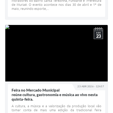
Moradores do Bairro Santa Terezinha, Fundarte e Prefeitura
de Muriaé. O evento acontece nos dias 30 de abril e 1º de
maio, reunindo esporte,...
ABR
23
23 ABR 2026 - 12h57
Feira no Mercado Municipal
reúne cultura, gastronomia e música ao vivo nesta
quinta-feira.
A cultura, a música e a valorização da produção local vão
tomar conta de mais uma edição da tradicional feira