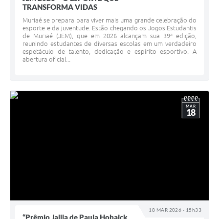
TRANSFORMA VIDAS
Muriaé se prepara para viver mais uma grande celebração do
esporte e da juventude. Estão chegando os Jogos Estudantis
de Muriaé (JEM), que em 2026 alcançam sua 39ª edição,
reunindo estudantes de diversas escolas em um verdadeiro
espetáculo de talento, dedicação e espírito esportivo. A
abertura oficial...
MAR
18
18 MAR 2026 - 15h33
“Prêmio Jalila de Paula Hobaick