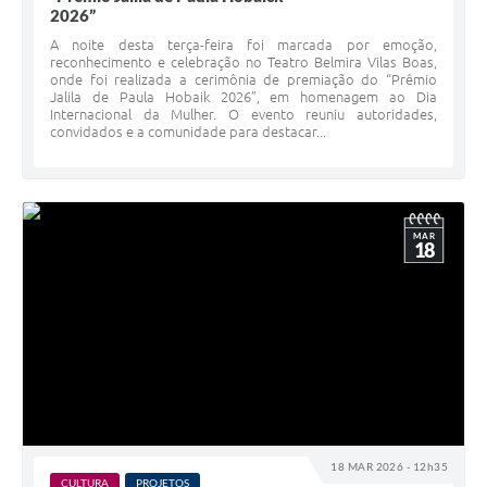
2026”
A noite desta terça-feira foi marcada por emoção,
reconhecimento e celebração no Teatro Belmira Vilas Boas,
onde foi realizada a cerimônia de premiação do “Prêmio
Jalila de Paula Hobaik 2026”, em homenagem ao Dia
Internacional da Mulher. O evento reuniu autoridades,
convidados e a comunidade para destacar...
MAR
18
18 MAR 2026 - 12h35
CULTURA
PROJETOS