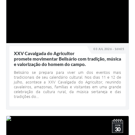
03 JUL 2026 - 16h05
XXV Cavalgada do Agricultor
promete movimentar Belisário com tradição, música
e valorização do homem do campo.
Belisário se prepara para viver um dos eventos mais
tradicionais de seu calendário cultural. Nos dias 11 e 12 de
julho, acontece a XXV Cavalgada do Agricultor, reunindo
cavaleiros, amazonas, famílias e visitantes em uma grande
celebração da cultura rural, da música sertaneja e das
tradições do...
JUN
30