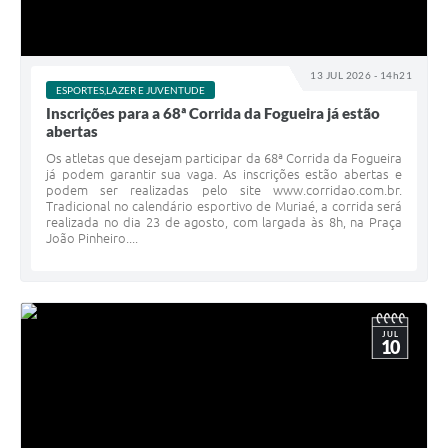
13 JUL 2026 - 14h21
ESPORTES,LAZER E JUVENTUDE
Inscrições para a 68ª Corrida da Fogueira já estão
abertas
Os atletas que desejam participar da 68ª Corrida da Fogueira
já podem garantir sua vaga. As inscrições estão abertas e
podem ser realizadas pelo site www.corridao.com.br.
Tradicional no calendário esportivo de Muriaé, a corrida será
realizada no dia 23 de agosto, com largada às 8h, na Praça
João Pinheiro....
JUL
10