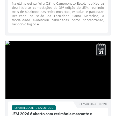
Na última quinta-feira (26), o Campeonato Escolar de Xadrez
deu início às competições da 39ª edição do JEM, reunindo
mais de 80 alunos das redes municipal, estadual e particular.
Realizada no salão da Faculdade Santa Marcelina, a
modalidade evidenciou habilidades como concentração,
raciocínio lógico e...
MAR
31
31 MAR 2026 - 13h23
ESPORTES,LAZER E JUVENTUDE
JEM 2026 é aberto com cerimônia marcante e