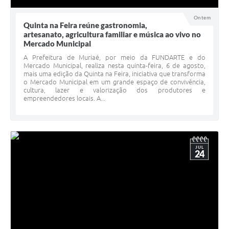
Ontem
Quinta na Feira reúne gastronomia,
artesanato, agricultura familiar e música ao vivo no
Mercado Municipal
A Prefeitura de Muriaé, por meio da FUNDARTE e do
Mercado Municipal, realiza nesta quinta-feira, 6 de agosto,
mais uma edição da Quinta na Feira, iniciativa que transforma
o Mercado Municipal em um grande espaço de convivência,
cultura, lazer e valorização dos produtores e
empreendedores locais. A...
JUL
24