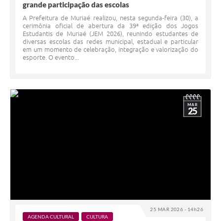
grande participação das escolas
A Prefeitura de Muriaé realizou, nesta segunda-feira (30), a
cerimônia oficial de abertura da 39ª edição dos Jogos
Estudantis de Muriaé (JEM 2026), reunindo estudantes de
diversas escolas das redes municipal, estadual e particular
em um momento de celebração, integração e valorização do
esporte. O evento...
MAR
25
25 MAR 2026 - 14h26
AGENDA CULTURAL
CULTURA