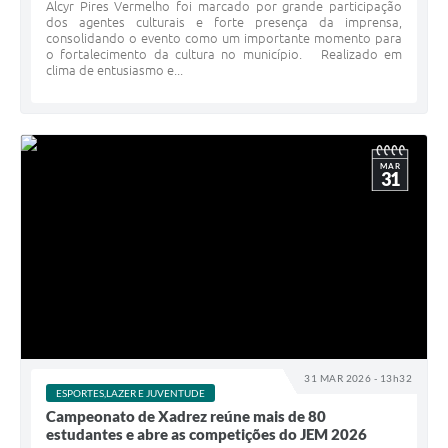
Alcyr Pires Vermelho foi marcado por grande participação
dos agentes culturais e forte presença da imprensa,
consolidando o evento como um importante momento para
o fortalecimento da cultura no município. Realizado em
clima de entusiasmo e...
MAR
31
31 MAR 2026 - 13h32
ESPORTES,LAZER E JUVENTUDE
Campeonato de Xadrez reúne mais de 80
estudantes e abre as competições do JEM 2026