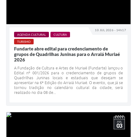
10 JUL 2026 - 14h17
AGENDA CULTURAL
CULTURA
TURISMO
Fundarte abre edital para credenciamento de
grupos de Quadrilhas Juninas para o Arraiá Muriaé
2026
A Fundação de Cultura e Artes de Muriaé (Fundarte) lançou o
Edital nº 001/2026 para o credenciamento de grupos de
Quadrilhas Juninas locais e estaduais que desejam se
apresentar na 6ª Edição do Arraiá Muriaé. O evento, que já se
tornou tradição no calendário cultural da cidade, será
realizado no dia 08 de...
JUL
03