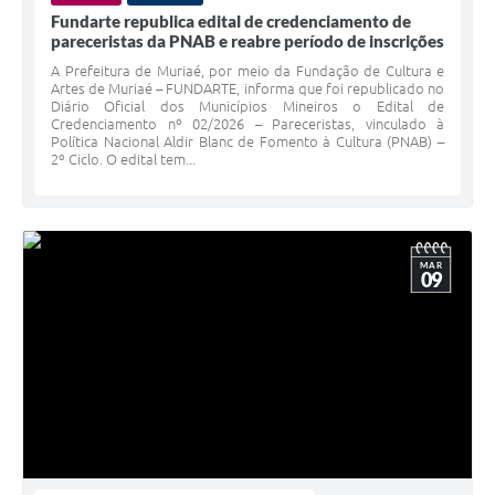
Fundarte republica edital de credenciamento de
pareceristas da PNAB e reabre período de inscrições
A Prefeitura de Muriaé, por meio da Fundação de Cultura e
Artes de Muriaé – FUNDARTE, informa que foi republicado no
Diário Oficial dos Municípios Mineiros o Edital de
Credenciamento nº 02/2026 – Pareceristas, vinculado à
Política Nacional Aldir Blanc de Fomento à Cultura (PNAB) –
2º Ciclo. O edital tem...
MAR
09