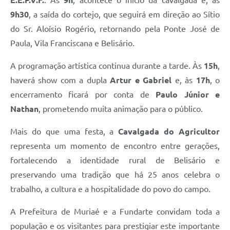
E.E.P.V.F.
. Às
9h
, acontece o início da cavalgada e, às
9h30
, a saída do cortejo, que seguirá em direção ao Sítio
do Sr. Aloísio Rogério, retornando pela Ponte José de
Paula, Vila Franciscana e Belisário.
A programação artística continua durante a tarde. Às
15h
,
haverá show com a dupla
Artur e Gabriel
e, às
17h
, o
encerramento ficará por conta de
Paulo Júnior e
Nathan
, prometendo muita animação para o público.
Mais do que uma festa, a
Cavalgada do Agricultor
representa um momento de encontro entre gerações,
fortalecendo a identidade rural de Belisário e
preservando uma tradição que há 25 anos celebra o
trabalho, a cultura e a hospitalidade do povo do campo.
A Prefeitura de Muriaé e a Fundarte convidam toda a
população e os visitantes para prestigiar este importante