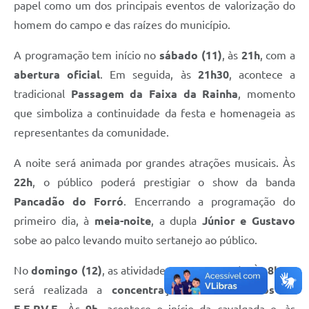
papel como um dos principais eventos de valorização do
homem do campo e das raízes do município.
A programação tem início no
sábado (11)
, às
21h
, com a
abertura oficial
. Em seguida, às
21h30
, acontece a
tradicional
Passagem da Faixa da Rainha
, momento
que simboliza a continuidade da festa e homenageia as
representantes da comunidade.
A noite será animada por grandes atrações musicais. Às
22h
, o público poderá prestigiar o show da banda
Pancadão do Forró
. Encerrando a programação do
primeiro dia, à
meia-noite
, a dupla
Júnior e Gustavo
sobe ao palco levando muito sertanejo ao público.
No
domingo (12)
, as atividades começam cedo. Às
8h30
,
será realizada a
concentração dos cavaleiros
na