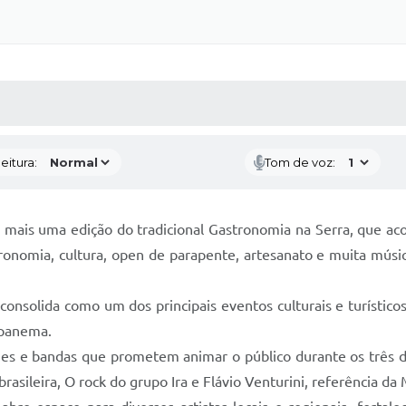
 MÍDIAS
RECEBA NOTÍCIAS
eitura:
Tom de voz:
 mais uma edição do tradicional Gastronomia na Serra, que ac
ronomia, cultura, open de parapente, artesanato e muita músi
onsolida como um dos principais eventos culturais e turísticos
rapanema.
s e bandas que prometem animar o público durante os três di
sileira, O rock do grupo Ira e Flávio Venturini, referência da