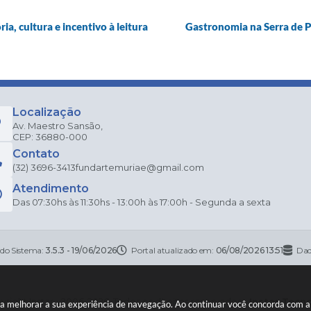
ia, cultura e incentivo à leitura
Gastronomia na Serra de 
Localização
Av. Maestro Sansão,
CEP: 36880-000
Contato
(32) 3696-3413
fundartemuriae@gmail.com
Atendimento
Das 07:30hs às 11:30hs - 13:00h às 17:00h - Segunda a sexta
 do Sistema:
3.5.3 - 19/06/2026
Portal atualizado em:
06/08/2026 13:51
Dad
right Instar - 2006-2026. Todos os direitos reservados -
Instar Tecn
a melhorar a sua experiência de navegação. Ao continuar você concorda com 