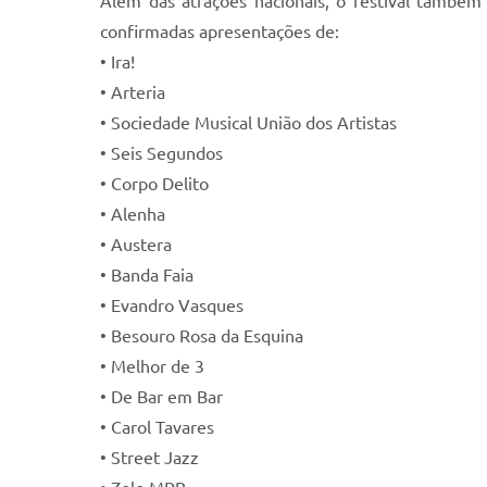
Além das atrações nacionais, o festival também a
confirmadas apresentações de:
• Ira!
• Arteria
• Sociedade Musical União dos Artistas
• Seis Segundos
• Corpo Delito
• Alenha
• Austera
• Banda Faia
• Evandro Vasques
• Besouro Rosa da Esquina
• Melhor de 3
• De Bar em Bar
• Carol Tavares
• Street Jazz