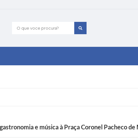
O que voce procura?
e, gastronomia e música à Praça Coronel Pacheco de