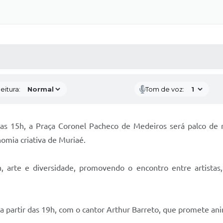
 MÍDIAS
RECEBA NOTÍCIAS
eitura:
Tom de voz:
r das 15h, a Praça Coronel Pacheco de Medeiros será palco d
nomia criativa de Muriaé.
, arte e diversidade, promovendo o encontro entre artista
a partir das 19h, com o cantor Arthur Barreto, que promete ani