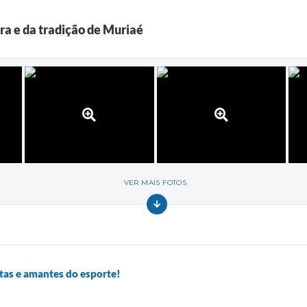
ura e da tradição de Muriaé
VER MAIS FOTOS
tas e amantes do esporte!