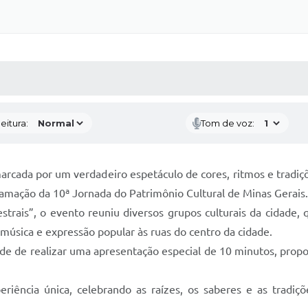
 MÍDIAS
RECEBA NOTÍCIAS
eitura:
Tom de voz:
rcada por um verdadeiro espetáculo de cores, ritmos e tradiçõ
amação da 10ª Jornada do Patrimônio Cultural de Minas Gerais.
trais”, o evento reuniu diversos grupos culturais da cidade,
 música e expressão popular às ruas do centro da cidade.
ade de realizar uma apresentação especial de 10 minutos, prop
riência única, celebrando as raízes, os saberes e as tradiçõ