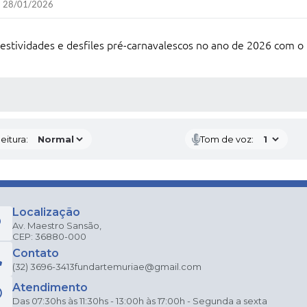
28/01/2026
estividades e desfiles pré-carnavalescos no ano de 2026 com o 
 MÍDIAS
eitura:
Tom de voz:
Localização
Av. Maestro Sansão,
CEP: 36880-000
Contato
(32) 3696-3413
fundartemuriae@gmail.com
Atendimento
Das 07:30hs às 11:30hs - 13:00h às 17:00h - Segunda a sexta