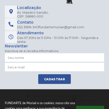
Localização
Av. Maestro Sansão,
CEP: 36880-000
Contato
(32) 3696-3413
fundartemuriae@gmail.com
Atendimento
Das 07:30hs às 11:30hs - 13:00h às 17:00h - Segunda a
sexta
Newsletter
Inscreva-se e receba informativos
CADASTRAR
Versão do Sistema:
3.5.3 - 19/06/2026
Portal atualizado em:
07/08/2026 13:46
Dados Abertos
FUNDARTE de Muriaé e os cookies: nosso site usa
cookies para melhorar a sua experiência de