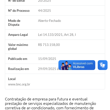
Nº do Edital
20/2025
Nº do Processo
44/2025
Modo de
Aberto-Fechado
Disputa
Amparo Legal
Lei 14.133/2021, Art 28, I
Valor máximo
R$ 713.158,00
global
Publicado em
15/09/2025
Realização em
29/09/2025 às 12h30
Local
www.bnc.org.br
Contratação de empresa para futura e eventual
prestação de serviços especializados de manutenção
corretiva de ar-condicionado, com fornecimento de