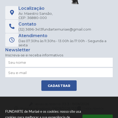
Localização
Av. Maestro Sansão,
CEP: 36880-000
Contato
(32) 3696-3413
fundartemuriae@gmail.com
Atendimento
Das 07:30hs às 11:30hs - 13:00h às 17:00h - Segunda a
sexta
Newsletter
Inscreva-se e receba informativos
CADASTRAR
Versão do Sistema:
3.5.3 - 19/06/2026
Portal atualizado em:
06/08/2026 13:51
Dados Abertos
FUNDARTE de Muriaé e os cookies: nosso site usa
cookies para melhorar a sua experiência de