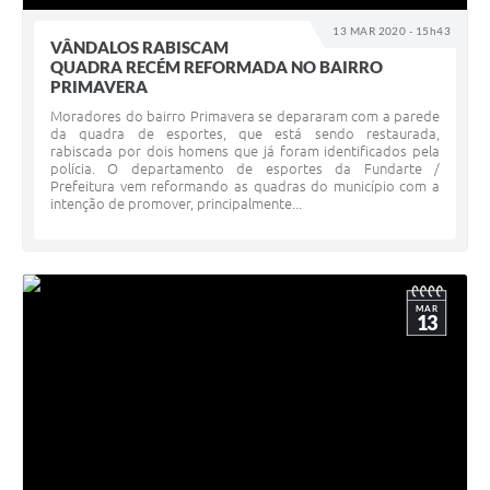
13 MAR 2020 - 15h43
VÂNDALOS RABISCAM
QUADRA RECÉM REFORMADA NO BAIRRO
PRIMAVERA
Moradores do bairro Primavera se depararam com a parede
da quadra de esportes, que está sendo restaurada,
rabiscada por dois homens que já foram identificados pela
polícia. O departamento de esportes da Fundarte /
Prefeitura vem reformando as quadras do município com a
intenção de promover, principalmente...
MAR
13