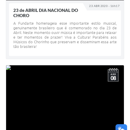
23 ABR 2020 - 16h17
23 de ABRIL DIA NACIONAL DO
CHORO
A Fundarte homenageia esse importante estilo musical,
genuinamente brasileiro que é comemorado no dia 23 de
Abril. Neste momento ouvir música é importante para relaxar
e ter momentos de prazer! Viva a Cultura! Parabéns aos
Músicos do Chorinho que preservam e disseminam essa arte
tão brasileira!
ABR
08