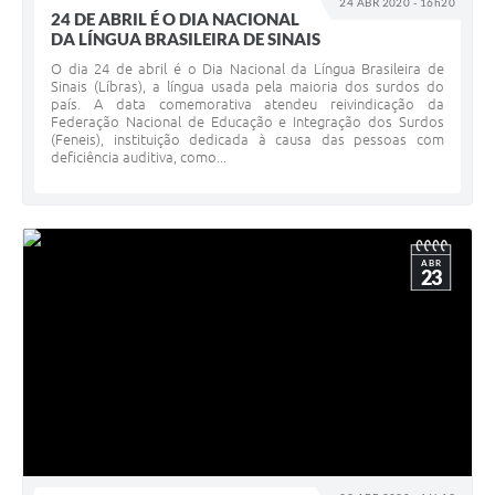
24 ABR 2020 - 16h20
24 DE ABRIL É O DIA NACIONAL
DA LÍNGUA BRASILEIRA DE SINAIS
O dia 24 de abril é o Dia Nacional da Língua Brasileira de
Sinais (Líbras), a língua usada pela maioria dos surdos do
país. A data comemorativa atendeu reivindicação da
Federação Nacional de Educação e Integração dos Surdos
(Feneis), instituição dedicada à causa das pessoas com
deficiência auditiva, como...
ABR
23