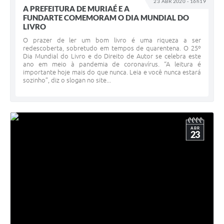
23 ABR 2020 - 16h19
A PREFEITURA DE MURIAÉ E A
FUNDARTE COMEMORAM O DIA MUNDIAL DO
LIVRO
O prazer de ler um bom livro é uma riqueza a ser
redescoberta, sobretudo em tempos de quarentena. O 25º
Dia Mundial do Livro e do Direito de Autor se celebra este
ano em meio à pandemia de coronavírus. “A leitura é
importante hoje mais do que nunca. Leia e você nunca estará
sozinho”, diz o slogan no site...
ABR
23