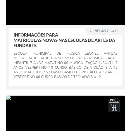
14 FEV 2020 - 16h44
INFORMAÇÕES PARA
MATRÍCULAS NOVAS NAS ESCOLAS DE ARTES DA
FUNDARTE
ESCOLA MUNICIPAL DE MÚSICA LEONEL VARGAS
MODALIDADE IDADE TURNO Nº DE VAGAS MUSICALIZAÇÃO
INFANTIL 7 ANOS MATUTINO 06 MUSICALIZAÇÃO INFANTIL 7
ANOS VESPERTINO 10 CURSO BÁSICO DE VIOLÃO 8 A 12
ANOS MATUTINO 15 CURSO BÁSICO DE VIOLÃO 8 A 12 ANOS
VESPERTINO 08 CURSO BÁSICO DE TECLADO 8 A 12...
FEV
11