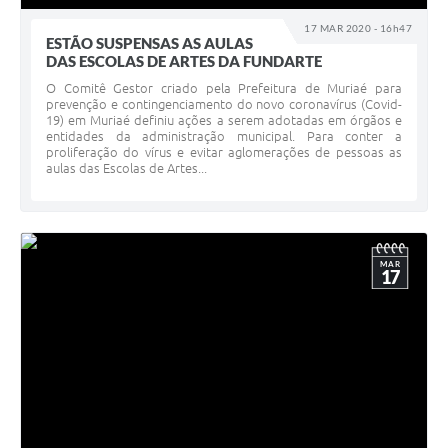
17 MAR 2020 - 16h47
ESTÃO SUSPENSAS AS AULAS
DAS ESCOLAS DE ARTES DA FUNDARTE
O Comitê Gestor criado pela Prefeitura de Muriaé para
prevenção e contingenciamento do novo coronavírus (Covid-
19) em Muriaé definiu ações a serem adotadas em órgãos e
entidades da administração municipal. Para conter a
proliferação do vírus e evitar aglomerações de pessoas as
aulas das Escolas de Artes...
MAR
17