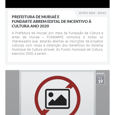
20 FEV 2020 - 10h33
PREFEITURA DE MURIAÉ E
FUNDARTE ABREM EDITAL DE INCENTIVO À
CULTURA ANO 2020
A Prefeitura de Muriaé, por meio da Fundação de Cultura e
Artes de Muriaé – FUNDARTE comunica a todos os
interessados que, estarão abertas as inscrições de projetos
culturais com vistas à obtenção dos benefícios do Sistema
Municipal de Cultura através do Fundo Municipal de Cultura,
exercício 2020, a serem...
FEV
19