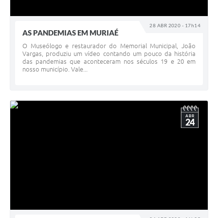
28 ABR 2020 - 17h14
AS PANDEMIAS EM MURIAÉ
O Museólogo e restaurador do Memorial Municipal, João
Vargas, produziu um vídeo contando um pouco da história
das pandemias que aconteceram nos séculos 19 e 20 em
nosso município. Vale...
ABR
24