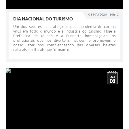
08 MAI 2020 - 14h42
DIA NACIONAL DO TURISMO
Um dos setores mais atingidos pela pandemia de corona
vírus em todo o mundo é a industria do turismo. Hoje a
Prefeitura de Muriaé e a Fundarte homenageiam os
profissionais que nos divertem, instruem e promovem o
nosso lazer nos conscientizando das diversas belezas
naturais e culturais que formam o...
MAI
08