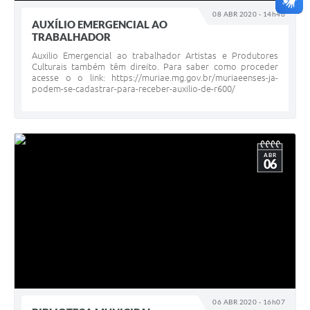
08 ABR 2020 - 14h46
AUXÍLIO EMERGENCIAL AO
TRABALHADOR
Auxilio Emergencial ao trabalhador Artistas e Produtores
Culturais também têm direito. Para saber como proceder
acesse o o link: https://muriae.mg.gov.br/muriaeenses-ja-
podem-se-cadastrar-para-receber-auxilio-de-r600/
ABR
06
06 ABR 2020 - 16h07