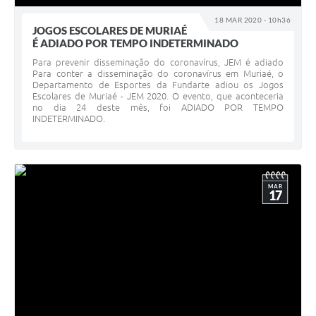
18 MAR 2020 - 10h36
JOGOS ESCOLARES DE MURIAÉ
É ADIADO POR TEMPO INDETERMINADO
Para prevenir disseminação do coronavírus, JEM é adiado
Para conter a disseminação do coronavírus em Muriaé, o
Departamento de Esportes da Fundarte adiou os Jogos
Escolares de Muriaé - JEM 2020. O evento, que aconteceria
no dia 24 deste mês, foi ADIADO POR TEMPO
INDETERMINADO.
MAR
17