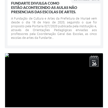
FUNDARTE DIVULGA COMO
ESTÃO ACONTECENDO AS AULAS NÃO
PRESENCIAIS DAS ESCOLAS DE ARTES.
A Fundação de Cultura e Artes da Prefeitura de Muriaé vem
desde o dia 18 de Maio de 2020, seguindo o que foi
proposto pela Portaria 027/2020 publicada pela instituição e,
através de Orientações Pedagógicas enviadas aos
professores pela Coordenação Geral das Escolas, as cinco
escolas de artes da Fundarte...
MAI
26