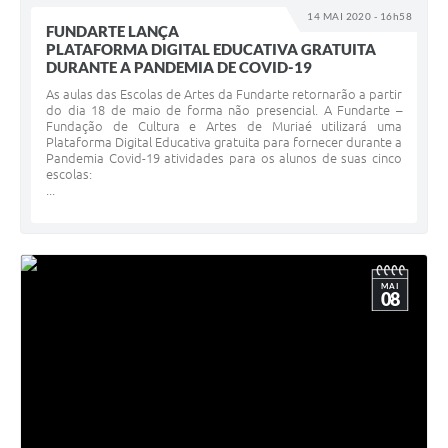
14 MAI 2020 - 16h58
FUNDARTE LANÇA
PLATAFORMA DIGITAL EDUCATIVA GRATUITA
DURANTE A PANDEMIA DE COVID-19
As aulas das Escolas de Artes da Fundarte retornarão a partir
do dia 18 de maio de forma não presencial. A Fundarte –
Fundação de Cultura e Artes de Muriaé utilizará uma
Plataforma Digital Educativa gratuita para fornecer durante a
Pandemia Covid-19 atividades para os alunos de suas cinco
escolas:
...
MAI
08