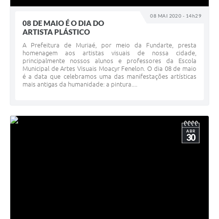
08 MAI 2020 - 14h29
08 DE MAIO É O DIA DO
ARTISTA PLÁSTICO
A Prefeitura de Muriaé, por meio da Fundarte, presta
homenagem aos artistas visuais de nossa cidade,
principalmente nossos alunos e professores da Escola
Municipal de Artes Visuais Moacyr Fenelon. O dia 08 de maio
é a data que celebramos uma das manifestações artísticas
mais antigas da humanidade: a pintura....
ABR
30