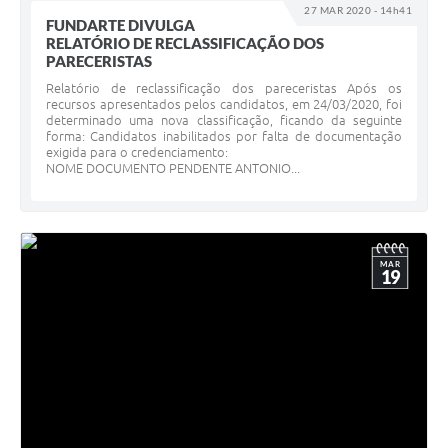
27 MAR 2020 - 14h41
FUNDARTE DIVULGA
RELATÓRIO DE RECLASSIFICAÇÃO DOS
PARECERISTAS
Relatório de reclassificação dos pareceristas Após os
recursos apresentados pelos candidatos, em 24/03/2020, foi
determinado uma nova classificação, ficando da seguinte
forma: Candidatos inabilitados por falta de documentação
exigida para o credenciamento:
NOME DOCUMENTO PENDENTE ANTONIO...
MAR
19