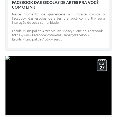
FACEBOOK DAS ESCOLAS DE ARTES PRA VOCÊ
COM O LINK
Neste momento de quarentena a Fundarte divulga o
facebook das escolas de artes pra você com o link para
interação de toda comunidade.
Escola Municipal de Artes Visuais Moacyr Fenelon: Facebook:
https://www.facebook.com/emav.moacyrfenelon.7
Escola Municipal de Audiovisual...
MAR
27