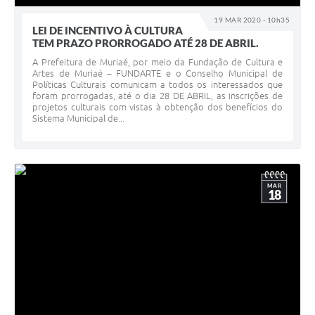
19 MAR 2020 - 10h35
LEI DE INCENTIVO À CULTURA
TEM PRAZO PRORROGADO ATÉ 28 DE ABRIL.
A Prefeitura de Muriaé, por meio da Fundação de Cultura e
Artes de Muriaé – FUNDARTE e o Conselho Municipal de
Políticas Culturais comunicam a todos os interessados que
foram prorrogadas, até o dia 28 DE ABRIL, as inscrições de
projetos culturais com vistas à obtenção dos benefícios do
Sistema Municipal de...
MAR
18