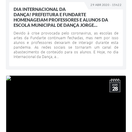
29 ABR 2020 - 15h22
DIA INTERNACIONAL DA
DANÇA! PREFEITURA E FUNDARTE
HOMENAGEIAM PROFESSORES E ALUNOS DA
ESCOLA MUNICIPAL DE DANÇA JORGE...
Devido à crise provocada pelo coronavirus, as escolas de
artes da Fundarte continuam fechadas, mas nem por isso
alunos e professores deixaram de interagir durante esta
pandemia. As redes sociais se tornaram um canal de
abastecimento de conteúdo para os alunos. E Hoje, no dia
Internacional da Dança, a...
ABR
28