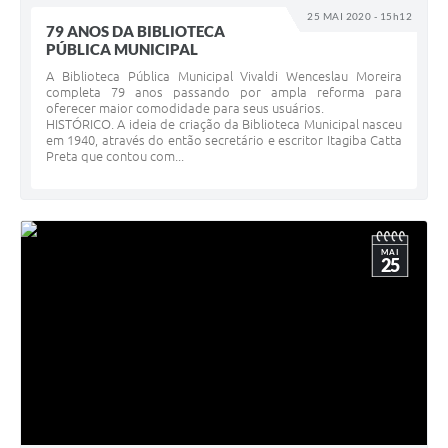
25 MAI 2020 - 15h12
79 ANOS DA BIBLIOTECA
PÚBLICA MUNICIPAL
A Biblioteca Pública Municipal Vivaldi Wenceslau Moreira
completa 79 anos passando por ampla reforma para
oferecer maior comodidade para seus usuários.
HISTÓRICO. A ideia de criação da Biblioteca Municipal nasceu
em 1940, através do então secretário e escritor Itagiba Catta
Preta que contou com...
MAI
25