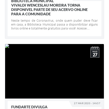
BIBLIOTECA MUNICIPAL
VIVALDI WENCESLAU MOREIRA TORNA
DISPONIVEL PARTE DE SEU ACERVO ONLINE
PARA A COMUNIDADE
Neste tempo de Coronavírus, onde quem puder deve ficar
em casa, a Biblioteca Municipal passa a disponibilizar alguns
livros online e totalmente gratuitos para você! Acesse:...
MAR
27
27 MAR 2020 - 14h57
FUNDARTE DIVULGA