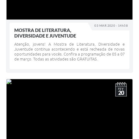
03 MAR 2020 - 14h58
MOSTRA DE LITERATURA,
DIVERSIDADE E JUVENTUDE
Atenção, jovens! A Mostra de Literatura, Diversidade e
Juventude continua acontecendo e está recheada de novas
oportunidades para vocês. Confira a programação de 05 a 07
de março. Todas as atividades são GRATUITAS.
FEV
20