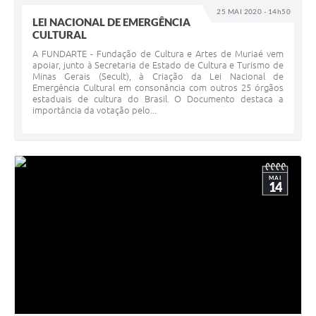
25 MAI 2020 - 14h50
LEI NACIONAL DE EMERGÊNCIA
CULTURAL
A FUNDARTE - Fundação de Cultura e Artes de Muriaé vem
apoiar, junto à Secretaria de Estado de Cultura e Turismo de
Minas Gerais (Secult), à Criação da Lei Nacional de
Emergência Cultural em consonância com outros 25 órgãos
estaduais de cultura do Brasil. O Documento destaca a
importância da votação pelo...
MAI
14