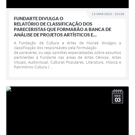
13 MAR 2020 - 15h38
FUNDARTE DIVULGA O
RELATÓRIO DE CLASSIFICAÇÃO DOS
PARECERISTAS QUE FORMARÃO A BANCA DE
ANÁLISE DE PROJETOS ARTÍSTICOS E...
A Fundação de Cultura e Artes de Muriaé divulgou a
classificação dos responsáveis pela formulação
de pareceres, ou seja opiniões especializadas sobre assuntos
pertinentes à Fundarte nas áreas de Artes Cênicas, Artes
Visuais, Audiovisual, Culturas Populares, Literatura, Música e
Patrimônio Cultura /...
MAR
03