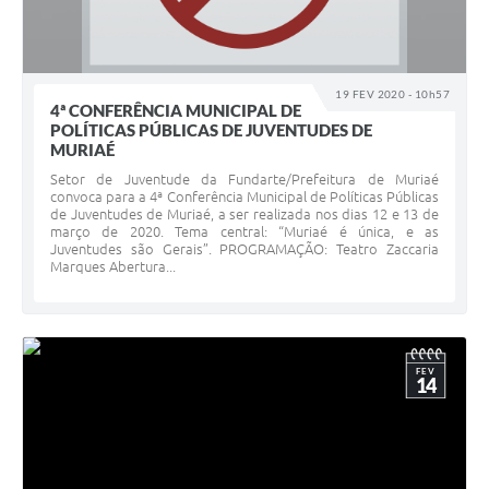
19 FEV 2020 - 10h57
4ª CONFERÊNCIA MUNICIPAL DE
POLÍTICAS PÚBLICAS DE JUVENTUDES DE
MURIAÉ
Setor de Juventude da Fundarte/Prefeitura de Muriaé
convoca para a 4ª Conferência Municipal de Políticas Públicas
de Juventudes de Muriaé, a ser realizada nos dias 12 e 13 de
março de 2020. Tema central: “Muriaé é única, e as
Juventudes são Gerais”. PROGRAMAÇÃO: Teatro Zaccaria
Marques Abertura...
FEV
14