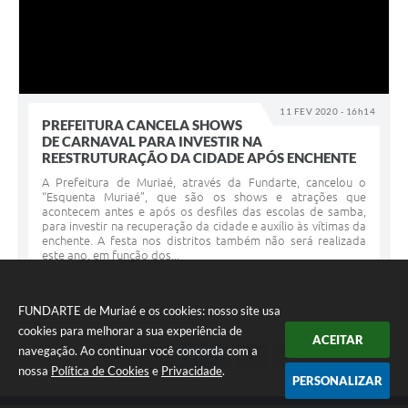
11 FEV 2020 - 16h14
PREFEITURA CANCELA SHOWS
DE CARNAVAL PARA INVESTIR NA
REESTRUTURAÇÃO DA CIDADE APÓS ENCHENTE
A Prefeitura de Muriaé, através da Fundarte, cancelou o
“Esquenta Muriaé”, que são os shows e atrações que
acontecem antes e após os desfiles das escolas de samba,
para investir na recuperação da cidade e auxílio às vítimas da
enchente. A festa nos distritos também não será realizada
este ano, em função dos...
FUNDARTE de Muriaé e os cookies: nosso site usa
cookies para melhorar a sua experiência de
ACEITAR
navegação. Ao continuar você concorda com a
nossa
Política de Cookies
e
Privacidade
.
PERSONALIZAR