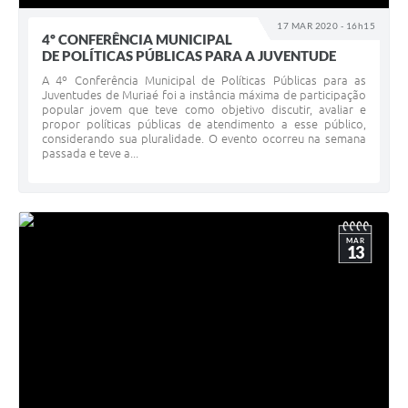
17 MAR 2020 - 16h15
4º CONFERÊNCIA MUNICIPAL
DE POLÍTICAS PÚBLICAS PARA A JUVENTUDE
A 4º Conferência Municipal de Políticas Públicas para as
Juventudes de Muriaé foi a instância máxima de participação
popular jovem que teve como objetivo discutir, avaliar e
propor políticas públicas de atendimento a esse público,
considerando sua pluralidade. O evento ocorreu na semana
passada e teve a...
MAR
13