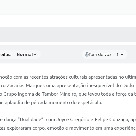
 MÍDIAS
RECEBA NOTÍCIAS
eitura:
Tom de voz:
ção com as recentes atrações culturais apresentadas no ulti
tro Zacarias Marques uma apresentação inesquecível do Dudu L
do Grupo Ingoma de Tambor Mineiro, que levou toda a força da tr
que aplaudiu de pé cada momento do espetáculo.
dança “Dualidade”, com Joyce Gregório e Felipe Gonzaga, apr
tas exploraram corpo, emoção e movimento em uma experiência 